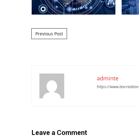
Post navigation
Previous Post
adminte
https://www.texcreation
Leave a Comment