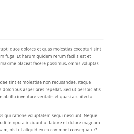
upti quos dolores et quas molestias excepturi sint
rum fuga. Et harum quidem rerum facilis est et
d maxime placeat facere possimus, omnis voluptas
ndae sint et molestiae non recusandae. Itaque
 doloribus asperiores repellat. Sed ut perspiciatis
 illo inventore veritatis et quasi architecto
os qui ratione voluptatem sequi nesciunt. Neque
modi tempora incidunt ut labore et dolore magnam
sam, nisi ut aliquid ex ea commodi consequatur?