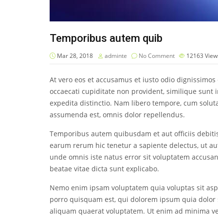
Temporibus autem quib
Mar 28, 2018
adminte
No Comment
12163
View
At vero eos et accusamus et iusto odio dignissimos
occaecati cupiditate non provident, similique sunt 
expedita distinctio. Nam libero tempore, cum solu
assumenda est, omnis dolor repellendus.
Temporibus autem quibusdam et aut officiis debitis
earum rerum hic tenetur a sapiente delectus, ut aut
unde omnis iste natus error sit voluptatem accusan
beatae vitae dicta sunt explicabo.
Nemo enim ipsam voluptatem quia voluptas sit aspe
porro quisquam est, qui dolorem ipsum quia dolor 
aliquam quaerat voluptatem. Ut enim ad minima ven