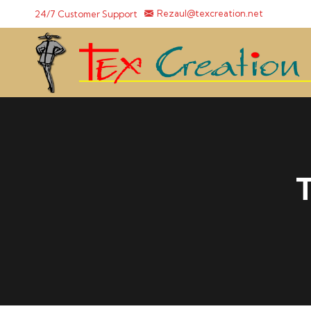
24/7 Customer Support
Rezaul@texcreation.net