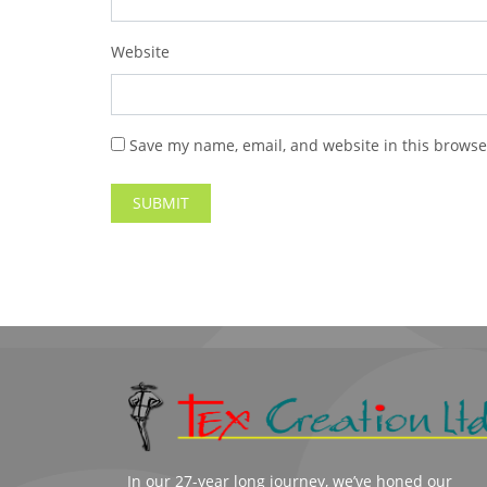
Website
Save my name, email, and website in this browse
In our 27-year long journey, we’ve honed our