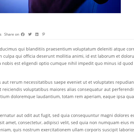
s
Share on
 ducimus qui blanditiis praesentium voluptatum deleniti atque corr
in culpa qui officia deserunt mollitia animi, id est laborum et dolo
ta nobis est eligendi optio cumque nihil impedit quo minus id quo
 aut rerum necessitatibus saepe eveniet ut et voluptates repudia
 reiciendis voluptatibus maiores alias consequatur aut perferendis
tium doloremque laudantium, totam rem aperiam, eaque ipsa quae ab
rnatur aut odit aut fugit, sed quia consequuntur magni dolores e
sit amet, consectetur, adipisci velit, sed quia non numquam eius 
iam, quis nostrum exercitationem ullam corporis suscipit laborio