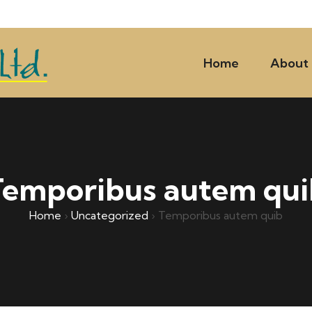
Home
About
Temporibus autem qui
Home
›
Uncategorized
›
Temporibus autem quib